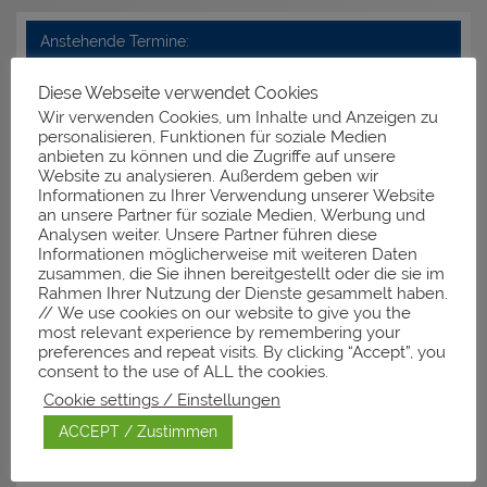
Anstehende Termine:
aktuell nix los in Moos ;-)
Diese Webseite verwendet Cookies
Wir verwenden Cookies, um Inhalte und Anzeigen zu
personalisieren, Funktionen für soziale Medien
anbieten zu können und die Zugriffe auf unsere
Neueste Kommentare
Website zu analysieren. Außerdem geben wir
Informationen zu Ihrer Verwendung unserer Website
an unsere Partner für soziale Medien, Werbung und
Analysen weiter. Unsere Partner führen diese
Informationen möglicherweise mit weiteren Daten
Archiv
zusammen, die Sie ihnen bereitgestellt oder die sie im
Rahmen Ihrer Nutzung der Dienste gesammelt haben.
November 2025
// We use cookies on our website to give you the
März 2025
most relevant experience by remembering your
preferences and repeat visits. By clicking “Accept”, you
Januar 2025
consent to the use of ALL the cookies.
Dezember 2024
Cookie settings / Einstellungen
Februar 2024
November 2023
ACCEPT / Zustimmen
September 2023
Dezember 2022