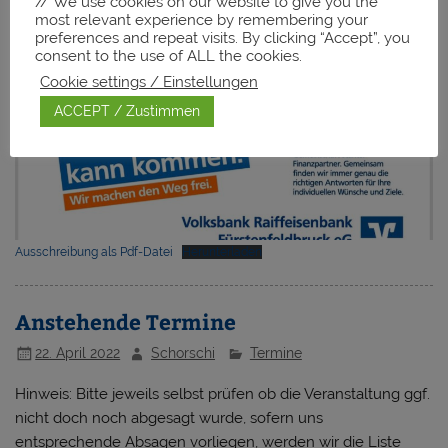
// We use cookies on our website to give you the
most relevant experience by remembering your
preferences and repeat visits. By clicking “Accept”, you
consent to the use of ALL the cookies.
Cookie settings / Einstellungen
ACCEPT / Zustimmen
Ausschreibung als Pdf-Datei
Herunterladen
Anstehende Termine
22. April 2022
Schorschi
Termine
Hinweis: Bitte jeweils selbst prüfen ob die Veranstaltung ggf.
nicht doch noch abgesagt wurde, sofern uns
entsprechende Absagen vorliegen, werden wir die Liste