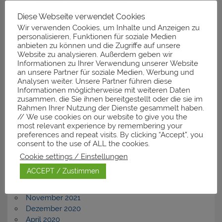
Diese Webseite verwendet Cookies
Neueste Kommentare
Wir verwenden Cookies, um Inhalte und Anzeigen zu
personalisieren, Funktionen für soziale Medien
anbieten zu können und die Zugriffe auf unsere
Website zu analysieren. Außerdem geben wir
Informationen zu Ihrer Verwendung unserer Website
Archiv
an unsere Partner für soziale Medien, Werbung und
Analysen weiter. Unsere Partner führen diese
November 2025
Informationen möglicherweise mit weiteren Daten
zusammen, die Sie ihnen bereitgestellt oder die sie im
März 2025
Rahmen Ihrer Nutzung der Dienste gesammelt haben.
Januar 2025
// We use cookies on our website to give you the
Dezember 2024
most relevant experience by remembering your
Februar 2024
preferences and repeat visits. By clicking “Accept”, you
November 2023
consent to the use of ALL the cookies.
September 2023
Cookie settings / Einstellungen
Dezember 2022
ACCEPT / Zustimmen
Juli 2022
April 2022
November 2021
Dezember 2020
April 2020