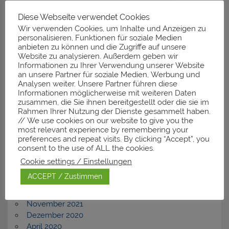
Diese Webseite verwendet Cookies
Neueste Kommentare
Wir verwenden Cookies, um Inhalte und Anzeigen zu
personalisieren, Funktionen für soziale Medien
anbieten zu können und die Zugriffe auf unsere
Website zu analysieren. Außerdem geben wir
Informationen zu Ihrer Verwendung unserer Website
Archiv
an unsere Partner für soziale Medien, Werbung und
Analysen weiter. Unsere Partner führen diese
November 2025
Informationen möglicherweise mit weiteren Daten
zusammen, die Sie ihnen bereitgestellt oder die sie im
März 2025
Rahmen Ihrer Nutzung der Dienste gesammelt haben.
Januar 2025
// We use cookies on our website to give you the
Dezember 2024
most relevant experience by remembering your
Februar 2024
preferences and repeat visits. By clicking “Accept”, you
November 2023
consent to the use of ALL the cookies.
September 2023
Cookie settings / Einstellungen
Dezember 2022
ACCEPT / Zustimmen
Juli 2022
April 2022
November 2021
Dezember 2020
April 2020