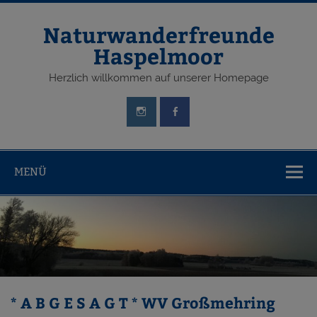
Zum
Inhalt
springen
Naturwanderfreunde
Haspelmoor
Herzlich willkommen auf unserer Homepage
MENÜ
* A B G E S A G T * WV Großmehring