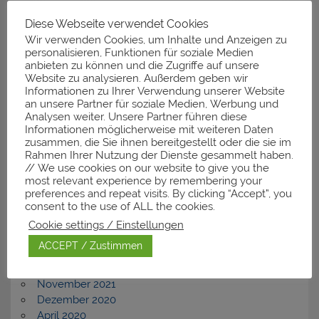
Diese Webseite verwendet Cookies
Neueste Kommentare
Wir verwenden Cookies, um Inhalte und Anzeigen zu
personalisieren, Funktionen für soziale Medien
anbieten zu können und die Zugriffe auf unsere
Website zu analysieren. Außerdem geben wir
Informationen zu Ihrer Verwendung unserer Website
Archiv
an unsere Partner für soziale Medien, Werbung und
Analysen weiter. Unsere Partner führen diese
November 2025
Informationen möglicherweise mit weiteren Daten
zusammen, die Sie ihnen bereitgestellt oder die sie im
März 2025
Rahmen Ihrer Nutzung der Dienste gesammelt haben.
Januar 2025
// We use cookies on our website to give you the
Dezember 2024
most relevant experience by remembering your
Februar 2024
preferences and repeat visits. By clicking “Accept”, you
November 2023
consent to the use of ALL the cookies.
September 2023
Cookie settings / Einstellungen
Dezember 2022
ACCEPT / Zustimmen
Juli 2022
April 2022
November 2021
Dezember 2020
April 2020