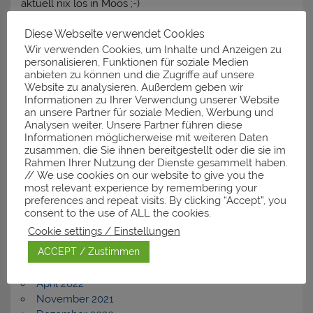
aktuell nix los in Moos ;-)
Diese Webseite verwendet Cookies
Wir verwenden Cookies, um Inhalte und Anzeigen zu
Neueste Kommentare
personalisieren, Funktionen für soziale Medien
anbieten zu können und die Zugriffe auf unsere
Website zu analysieren. Außerdem geben wir
Informationen zu Ihrer Verwendung unserer Website
an unsere Partner für soziale Medien, Werbung und
Archiv
Analysen weiter. Unsere Partner führen diese
Informationen möglicherweise mit weiteren Daten
November 2025
zusammen, die Sie ihnen bereitgestellt oder die sie im
März 2025
Rahmen Ihrer Nutzung der Dienste gesammelt haben.
// We use cookies on our website to give you the
Januar 2025
most relevant experience by remembering your
Dezember 2024
preferences and repeat visits. By clicking “Accept”, you
Februar 2024
consent to the use of ALL the cookies.
November 2023
Cookie settings / Einstellungen
September 2023
ACCEPT / Zustimmen
Dezember 2022
Juli 2022
April 2022
November 2021