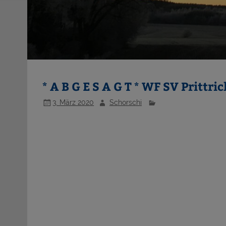
* A B G E S A G T * WF SV Prittri
3. März 2020
Schorschi