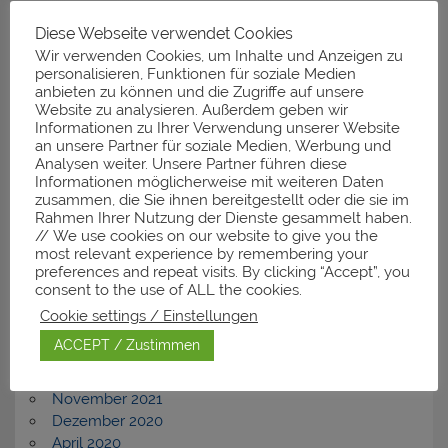
Diese Webseite verwendet Cookies
Neueste Kommentare
Wir verwenden Cookies, um Inhalte und Anzeigen zu
personalisieren, Funktionen für soziale Medien
anbieten zu können und die Zugriffe auf unsere
Website zu analysieren. Außerdem geben wir
Informationen zu Ihrer Verwendung unserer Website
Archiv
an unsere Partner für soziale Medien, Werbung und
Analysen weiter. Unsere Partner führen diese
November 2025
Informationen möglicherweise mit weiteren Daten
zusammen, die Sie ihnen bereitgestellt oder die sie im
März 2025
Rahmen Ihrer Nutzung der Dienste gesammelt haben.
Januar 2025
// We use cookies on our website to give you the
Dezember 2024
most relevant experience by remembering your
Februar 2024
preferences and repeat visits. By clicking “Accept”, you
November 2023
consent to the use of ALL the cookies.
September 2023
Cookie settings / Einstellungen
Dezember 2022
ACCEPT / Zustimmen
Juli 2022
April 2022
November 2021
Dezember 2020
April 2020