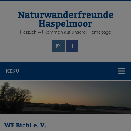
Zum
Inhalt
springen
Naturwanderfreunde
Haspelmoor
Herzlich willkommen auf unserer Homepage
MENÜ
WF Bichl e. V.