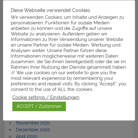
Diese Webseite verwendet Cookies
Neueste Kommentare
Wir verwenden Cookies, um Inhalte und Anzeigen zu
personalisieren, Funktionen für soziale Medien
anbieten zu können und die Zugriffe auf unsere
Website zu analysieren. Außerdem geben wir
Informationen zu Ihrer Verwendung unserer Website
Archiv
an unsere Partner für soziale Medien, Werbung und
Analysen weiter. Unsere Partner führen diese
November 2025
Informationen möglicherweise mit weiteren Daten
zusammen, die Sie ihnen bereitgestellt oder die sie im
März 2025
Rahmen Ihrer Nutzung der Dienste gesammelt haben.
Januar 2025
// We use cookies on our website to give you the
Dezember 2024
most relevant experience by remembering your
Februar 2024
preferences and repeat visits. By clicking “Accept”, you
November 2023
consent to the use of ALL the cookies.
September 2023
Cookie settings / Einstellungen
Dezember 2022
ACCEPT / Zustimmen
Juli 2022
April 2022
November 2021
Dezember 2020
April 2020