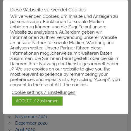
Diese Webseite verwendet Cookies
Neueste Kommentare
Wir verwenden Cookies, um Inhalte und Anzeigen zu
personalisieren, Funktionen für soziale Medien
anbieten zu können und die Zugriffe auf unsere
Website zu analysieren. Außerdem geben wir
Informationen zu Ihrer Verwendung unserer Website
Archiv
an unsere Partner für soziale Medien, Werbung und
Analysen weiter. Unsere Partner führen diese
November 2025
Informationen möglicherweise mit weiteren Daten
zusammen, die Sie ihnen bereitgestellt oder die sie im
März 2025
Rahmen Ihrer Nutzung der Dienste gesammelt haben.
Januar 2025
// We use cookies on our website to give you the
Dezember 2024
most relevant experience by remembering your
Februar 2024
preferences and repeat visits. By clicking “Accept”, you
November 2023
consent to the use of ALL the cookies.
September 2023
Cookie settings / Einstellungen
Dezember 2022
ACCEPT / Zustimmen
Juli 2022
April 2022
November 2021
Dezember 2020
April 2020