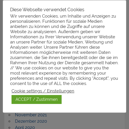
Diese Webseite verwendet Cookies
Neueste Kommentare
Wir verwenden Cookies, um Inhalte und Anzeigen zu
personalisieren, Funktionen für soziale Medien
anbieten zu können und die Zugriffe auf unsere
Website zu analysieren. Außerdem geben wir
Informationen zu Ihrer Verwendung unserer Website
Archiv
an unsere Partner für soziale Medien, Werbung und
Analysen weiter. Unsere Partner führen diese
November 2025
Informationen möglicherweise mit weiteren Daten
zusammen, die Sie ihnen bereitgestellt oder die sie im
März 2025
Rahmen Ihrer Nutzung der Dienste gesammelt haben.
Januar 2025
// We use cookies on our website to give you the
Dezember 2024
most relevant experience by remembering your
Februar 2024
preferences and repeat visits. By clicking “Accept”, you
November 2023
consent to the use of ALL the cookies.
September 2023
Cookie settings / Einstellungen
Dezember 2022
ACCEPT / Zustimmen
Juli 2022
April 2022
November 2021
Dezember 2020
April 2020