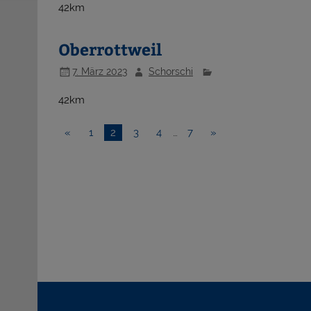
42km
Oberrottweil
7. März 2023
Schorschi
42km
«
1
2
3
4
…
7
»