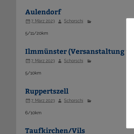
Aulendorf
7. März 2023
Schorschi
5/11/20km
Ilmmünster (Versanstaltung w
7. März 2023
Schorschi
5/10km
Ruppertszell
7. März 2023
Schorschi
6/10km
Taufkirchen/Vils